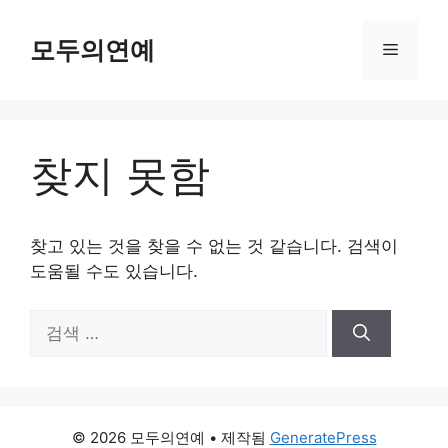
컨
텐
모두의연예
메
츠
로
뉴
건
너
찾지 못함
뛰
기
찾고 있는 것을 찾을 수 없는 것 같습니다. 검색이
도움될 수도 있습니다.
검
색:
© 2026 모두의연예
• 제작됨
GeneratePress